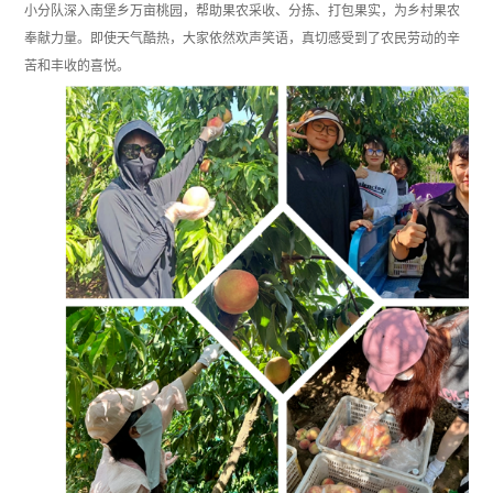
小分队深入南堡乡万亩桃园，帮助果农采收、分拣、打包果实，为乡村果农
奉献力量。即使天气酷热，大家依然欢声笑语，真切感受到了农民劳动的辛
苦和丰收的喜悦。