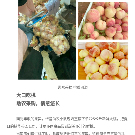
趣味采摘 桃香四溢
大口吃桃
助农采购，情意悠长
面对丰收的果实，维音助农小队现场直接下单725公斤新鲜大桃，把夏
日的精华带回公司，让更多同事品尝到甜美多汁的鲜桃。
当同事们接过桃子时，脸庞绽放出惊喜的笑容。这份简单而真挚的礼