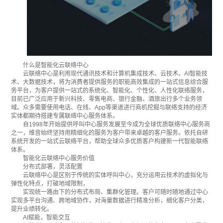
什么是智能化云联络中心
云联络中心是利用现代通讯技术和计算机集成技术、云技术、AI智能技
术、大数据技术，将为消费者提供服务的职能高效集成的一站式信息综合服
务平台，为客户提供一站式的系统化、智能化、个性化、人性化联络服务，
目前已广泛应用于新兴科技、零售电商、银行金融、酒旅出行多个业务领
域。众多需要使用电话、在线、App等渠道进行商机挖掘与联络支持的经济
实体都期待搭建专属联络中心服务体系。
自1998年开始提供呼叫中心服务发展至今成为全球优质联络中心服务商
之一，维音始终坚持用精细化的服务为客户带来卓越的客户服务。依托自研
系统开发的一站式云联络平台，帮助全球众多优质客户构建新一代智能联络
体系。
智能化云联络中心服务价值
分布式部署，灵活配置
云联络中心是区别于传统的实体呼叫中心，充分运用云技术的虚拟化与
弹性化特点，打破地域限制，
实现统一路由下的分布式布局、集群化管理。客户可随时随地通过中心
实现多平台沟通、跨地域协作，对海量数据进行精准分析，细化客户分类，
提升业绩转化。
AI赋能，智能交互