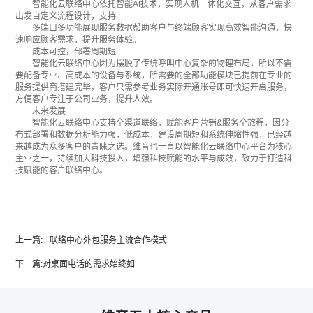
智能化云联络中心依托智能AI技术，实现人机一体化交互，从客户需求
出发自定义流程设计，支持
多端口多功能展现服务数据帮助客户与终端顾客实现高效智能沟通，快
速响应顾客需求，提升服务体验。
成本可控，部署周期短
智能化云联络中心因为摆脱了传统呼叫中心复杂的物理布局，所以不需
要配备专业、高成本的设备与系统，所需要的全部功能模块已提前在专业的
服务提供商搭建完毕，客户只需参考业务实际开通账号即可快速开启服务，
方便客户专注于公司业务，提升人效。
未来发展
智能化云联络中心支持全渠道联络，赋能客户营销&服务全旅程，因分
布式部署和数据分析能力强，低成本，建设周期短和系统伸缩性强，已经越
来越成为众多客户的青睐之选。维音也一直以智能化云联络中心平台为核心
主业之一，持续加大科技投入，增强科技赋能的水平与成效，致力于打造科
技赋能的客户联络中心。
上一篇:
联络中心外包服务主流合作模式
下一篇:
对桌面电话的需求始终如一