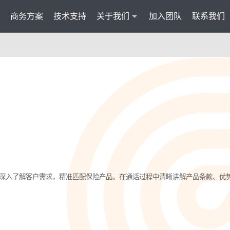
商务方案
技术支持
关于我们
加入团队
联系我们
服务
智能云联络中心 VisionCC
智能客服 Visi
统一接入多渠道，坐席接待更省心
集成6种AI功
AI知识助手
文本机器人V
沉淀金牌话术，搜索即得答案
7*24小
营销自动化
外呼机器人V
批量营销发送，提升获客转化
高效转化
多模态客服
质检机器人V
深入了解客户需求，精准匹配保险产品。在通话过程中清晰讲解产品条款、优
智能交互升级，轻松理解声图文
全量质检
管理