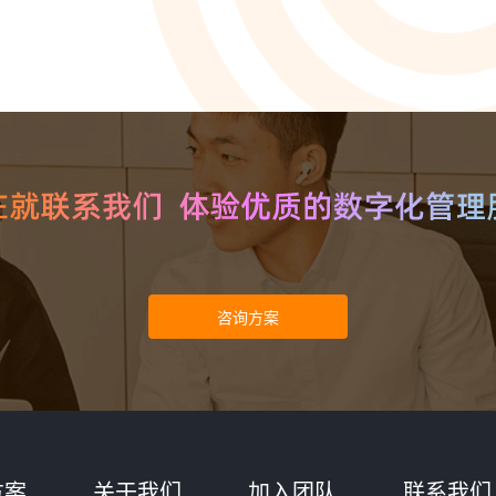
智能培训 VisionTSIM
智能排班 Vis
沉浸式Al陪练，打造金牌客服团队
预测排班需求
技术
人工智能 VisionAI
集成8种AI技术，快速对接企业系统
生成式AI引擎 VisionGAl
自然语言处理
客服领域AI大模型服务平台
让AI像人
语音合成 TTS
情绪分析 S
即开即用，输入文本立得语音
Al情绪识
声纹识别VPR
图像描述 I
智能身份识别，保障系统安全
深度理解图
方案
关于我们
加入团队
联系我们