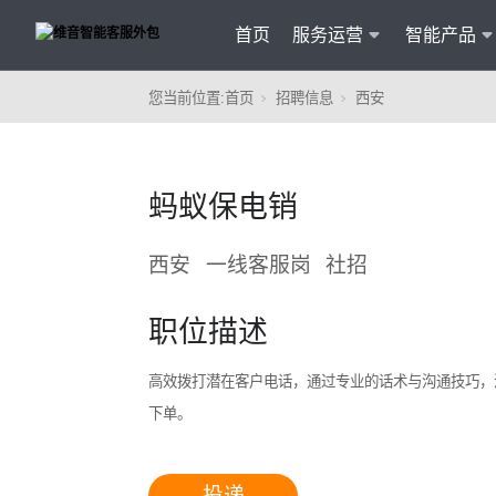
首页
服务运营
智能产品
您当前位置:
首页
招聘信息
西安
客户
维音产品矩阵
· 产品融入维音20余行业服务经验
蚂蚁保电销
· 专属技术顾问进行1对1服务
· 丰富的定制化开发交付案例
西安
一线客服岗
社招
职位描述
高效拨打潜在客户电话，通过专业的话术与沟通技巧，
下单。
智能
投递