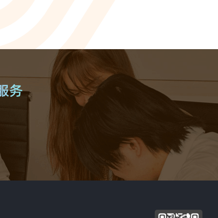
ionWFM
，实时获悉遵时率
 NLP
语音识别 ASR
一样沟通对话
智能理解语义，快速掌握关键
A
光学字符识别OCR
别，让机器人更懂用户
快捷图像识别，提升输入效率
C
像，提升AI互动能力