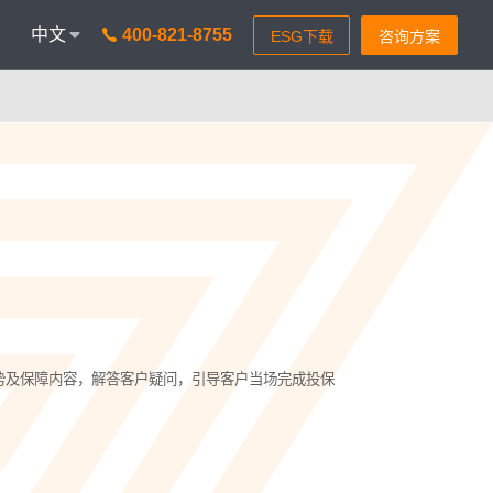
中文
400-821-8755
onAICC
智能通信 VisionIPCC
能，革新客户体验
IP软交换模式，通信稳定灵活
isionBot
时智能问题匹配
isionIDR
获客，助力锁定目标客户
isionIQA
势及保障内容，解答客户疑问，引导客户当场完成投保
&实时告警，降低客诉率