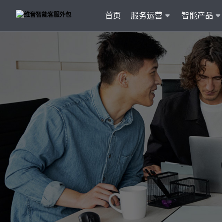
首页
服务运营
智能产品
客户
维音产品矩阵
· 产品融入维音20余行业服务经验
· 专属技术顾问进行1对1服务
· 丰富的定制化开发交付案例
智能