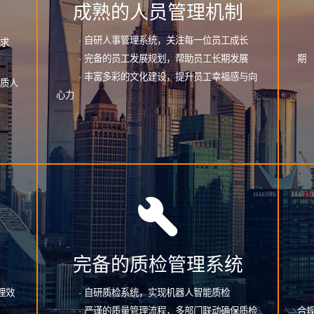
力
成熟的人员管理机制
· 自研人事管理系统，关注每一位员工成长
求
· 完备的员工发展规划，帮助员工长期发展
期
· 丰富多彩的文化建设，提升员工幸福感与向
质人
心力
系
完备的质检管理系统
理效
· 自研质检系统，实现机器人智能质检
· 严谨的质量管理流程，多部门联动确保质检
合