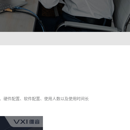
ionWFM
需求，实时获悉遵时率
 NLP
语音识别 ASR
像人一样沟通对话
智能理解语义，快速掌
A
光学字符识别OCR
绪识别，让机器人更懂用户
快捷图像识别，提升输
C
、硬件配置、软件配置、使用人数以及使用时间长
解图像，提升AI互动能力