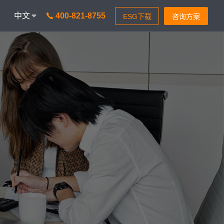
中文
400-821-8755
onAICC
智能通信 VisionIPCC
I功能，革新客户体验
IP软交换模式，通信稳定灵
isionBot
24小时智能问题匹配
isionIDR
转化获客，助力锁定目标客
isionIQA
质检&实时告警，降低客诉率