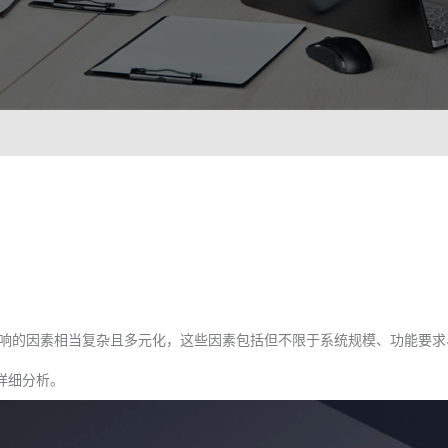
智能培训 VisionTSIM
智能排班 Vis
沉浸式Al陪练，打造金牌客服团队
预测排班
技术
人工智能 VisionAI
集成8种AI技术，快速对接企业系统
生成式AI引擎 VisionGAl
自然语言处理
客服领域AI大模型服务平台
让AI
语音合成 TTS
情绪分析 S
即开即用，输入文本立得语音
Al情
声纹识别VPR
图像描述 I
响的因素相当复杂且多元化，这些因素包括但不限于系统规模、功能要求
智能身份识别，保障系统安全
深度理
详细分析。