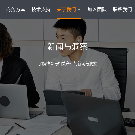
商务方案
技术支持
关于我们
加入团队
联系我们
服务
智能云联络中心 VisionCC
智能客服 Visi
新闻与洞察
统一接入多渠道，坐席接待更省心
集成6种A
了解维音与相关产业的新闻与洞察
AI知识助手
文本机器人V
沉淀金牌话术，搜索即得答案
7*
营销自动化
外呼机器人V
批量营销发送，提升获客转化
高效
户
多模态客服
质检机器人V
智能交互升级，轻松理解声图文
全量
管理