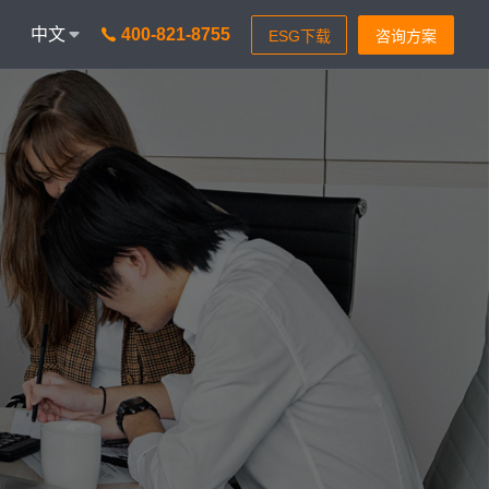
中文
400-821-8755
onAICC
智能通信 VisionIPCC
I功能，革新客户体验
IP软交换模式，通信稳定灵
isionBot
24小时智能问题匹配
isionIDR
转化获客，助力锁定目标客
isionIQA
质检&实时告警，降低客诉率