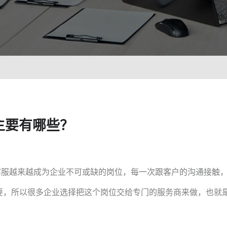
智能培训 VisionTSIM
智能排班 Vis
沉浸式Al陪练，打造金牌客服团队
预测排班
技术
人工智能 VisionAI
集成8种AI技术，快速对接企业系统
生成式AI引擎 VisionGAl
自然语言处理
主要有哪些？
客服领域AI大模型服务平台
让AI
语音合成 TTS
情绪分析 S
即开即用，输入文本立得语音
Al情
声纹识别VPR
图像描述 I
客服越来越成为企业不可或缺的岗位，每一次跟客户的沟通接触
智能身份识别，保障系统安全
深度理
要，所以很多企业选择把这个岗位交给专门的服务商来做，也就