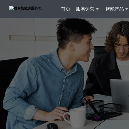
首页
服务运营
智能产品
客户
维音产品矩阵
· 产品融入维音20余行业服务经验
· 专属技术顾问进行1对1服务
· 丰富的定制化开发交付案例
智能