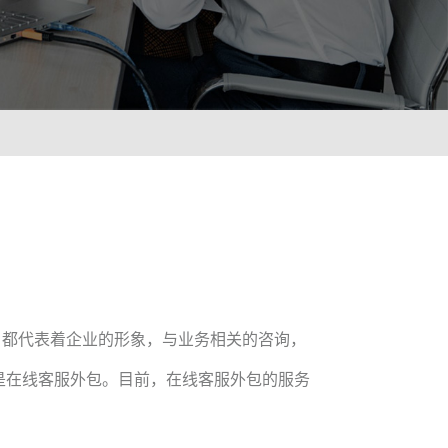
ionWFM
需求，实时获悉遵时率
 NLP
语音识别 ASR
像人一样沟通对话
智能理解语义，快速掌
A
光学字符识别OCR
绪识别，让机器人更懂用户
快捷图像识别，提升输
C
，都代表着企业的形象，与业务相关的咨询，
解图像，提升AI互动能力
是在线客服外包。目前，在线客服外包的服务