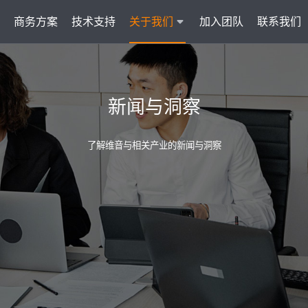
商务方案
技术支持
关于我们
加入团队
联系我们
服务
智能云联络中心 VisionCC
智能客服 Visi
新闻与洞察
统一接入多渠道，坐席接待更省心
集成6种A
了解维音与相关产业的新闻与洞察
AI知识助手
文本机器人V
沉淀金牌话术，搜索即得答案
7*
营销自动化
外呼机器人V
批量营销发送，提升获客转化
高效
户
多模态客服
质检机器人V
智能交互升级，轻松理解声图文
全量
管理