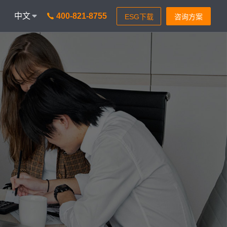
中文
400-821-8755
onAICC
智能通信 VisionIPCC
I功能，革新客户体验
IP软交换模式，通信稳定灵
isionBot
24小时智能问题匹配
isionIDR
转化获客，助力锁定目标客
isionIQA
质检&实时告警，降低客诉率