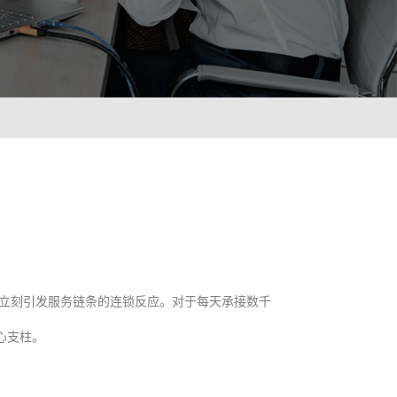
ionWFM
需求，实时获悉遵时率
 NLP
语音识别 ASR
像人一样沟通对话
智能理解语义，快速掌
A
光学字符识别OCR
绪识别，让机器人更懂用户
快捷图像识别，提升输
C
立刻引发服务链条的连锁反应。对于每天承接数千
解图像，提升AI互动能力
心支柱。