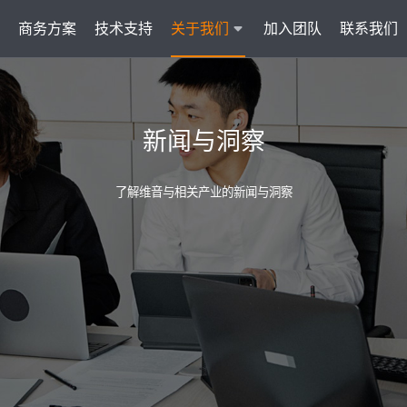
商务方案
技术支持
关于我们
加入团队
联系我们
服务
智能云联络中心 VisionCC
智能客服 Visi
新闻与洞察
统一接入多渠道，坐席接待更省心
集成6种A
了解维音与相关产业的新闻与洞察
AI知识助手
文本机器人V
沉淀金牌话术，搜索即得答案
7*
营销自动化
外呼机器人V
批量营销发送，提升获客转化
高效
户
多模态客服
质检机器人V
智能交互升级，轻松理解声图文
全量
管理