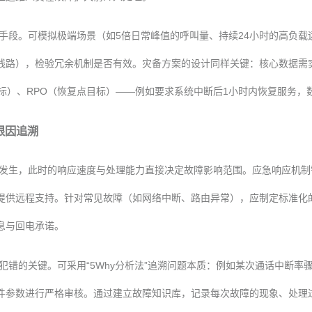
手段。可模拟极端场景（如5倍日常峰值的呼叫量、持续24小时的高负载
线路），检验冗余机制是否有效。灾备方案的设计同样关键：核心数据需
标）、RPO（恢复点目标）——例如要求系统中断后1小时内恢复服务，
根因追溯
发生，此时的响应速度与处理能力直接决定故障影响范围。应急响应机制
提供远程支持。针对常见故障（如网络中断、路由异常），应制定标准化的
息与回电承诺。
犯错的关键。可采用“5Why分析法”追溯问题本质：例如某次通话中断率
件参数进行严格审核。通过建立故障知识库，记录每次故障的现象、处理