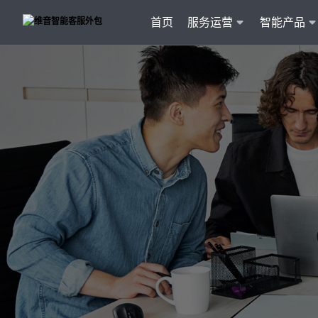
首页
服务运营
智能产品
客户
维音产品矩阵
· 产品融入维音20余行业服务经验
· 专属技术顾问进行1对1服务
· 丰富的定制化开发交付案例
智能