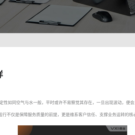
智能培训 VisionTSIM
智能排班 Vis
沉浸式Al陪练，打造金牌客服团队
预测排班
技术
人工智能 VisionAI
集成8种AI技术，快速对接企业系统
生成式AI引擎 VisionGAl
自然语言处理
样
客服领域AI大模型服务平台
让AI
语音合成 TTS
情绪分析 S
即开即用，输入文本立得语音
Al情
声纹识别VPR
图像描述 I
定性如同空气与水一般，平时或许不易察觉其存在，一旦出现波动，便会
智能身份识别，保障系统安全
深度理
运行不仅是保障服务质量的前提，更是维系客户信任、支撑业务运转的核