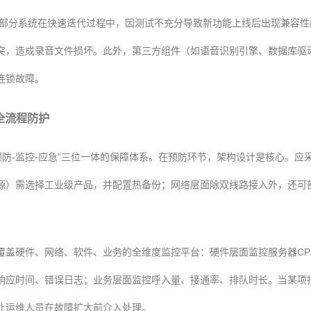
部分系统在快速迭代过程中，因测试不充分导致新功能上线后出现兼容性
突，造成录音文件损坏。此外，第三方组件（如语音识别引擎、数据库驱动
连锁故障。
全流程防护
防-监控-应急”三位一体的保障体系。在预防环节，架构设计是核心。应采
）需选择工业级产品，并配置热备份；网络层面除双线路接入外，还可部
建覆盖硬件、网络、软件、业务的全维度监控平台：硬件层面监控服务器C
响应时间、错误日志；业务层面监控呼入量、接通率、排队时长。当某项指
让运维人员在故障扩大前介入处理。