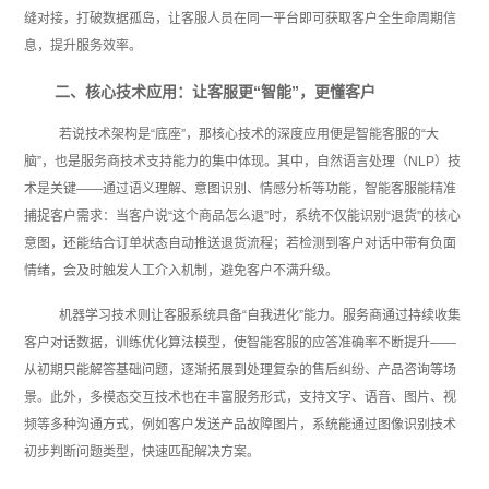
缝对接，打破数据孤岛，让客服人员在同一平台即可获取客户全生命周期信
息，提升服务效率。
二、核心技术应用：让客服更“智能”，更懂客户
若说技术架构是“底座”，那核心技术的深度应用便是智能客服的“大
脑”，也是服务商技术支持能力的集中体现。其中，自然语言处理（NLP）技
术是关键——通过语义理解、意图识别、情感分析等功能，智能客服能精准
捕捉客户需求：当客户说“这个商品怎么退”时，系统不仅能识别“退货”的核心
意图，还能结合订单状态自动推送退货流程；若检测到客户对话中带有负面
情绪，会及时触发人工介入机制，避免客户不满升级。
机器学习技术则让客服系统具备“自我进化”能力。服务商通过持续收集
客户对话数据，训练优化算法模型，使智能客服的应答准确率不断提升——
从初期只能解答基础问题，逐渐拓展到处理复杂的售后纠纷、产品咨询等场
景。此外，多模态交互技术也在丰富服务形式，支持文字、语音、图片、视
频等多种沟通方式，例如客户发送产品故障图片，系统能通过图像识别技术
初步判断问题类型，快速匹配解决方案。