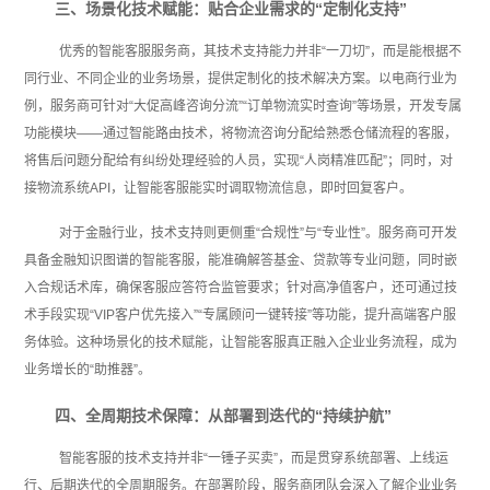
三、场景化技术赋能：贴合企业需求的“定制化支持”
优秀的智能客服服务商，其技术支持能力并非“一刀切”，而是能根据不
同行业、不同企业的业务场景，提供定制化的技术解决方案。以电商行业为
例，服务商可针对“大促高峰咨询分流”“订单物流实时查询”等场景，开发专属
功能模块——通过智能路由技术，将物流咨询分配给熟悉仓储流程的客服，
将售后问题分配给有纠纷处理经验的人员，实现“人岗精准匹配”；同时，对
接物流系统API，让智能客服能实时调取物流信息，即时回复客户。
对于金融行业，技术支持则更侧重“合规性”与“专业性”。服务商可开发
具备金融知识图谱的智能客服，能准确解答基金、贷款等专业问题，同时嵌
入合规话术库，确保客服应答符合监管要求；针对高净值客户，还可通过技
术手段实现“VIP客户优先接入”“专属顾问一键转接”等功能，提升高端客户服
务体验。这种场景化的技术赋能，让智能客服真正融入企业业务流程，成为
业务增长的“助推器”。
四、全周期技术保障：从部署到迭代的“持续护航”
智能客服的技术支持并非“一锤子买卖”，而是贯穿系统部署、上线运
行、后期迭代的全周期服务。在部署阶段，服务商团队会深入了解企业业务