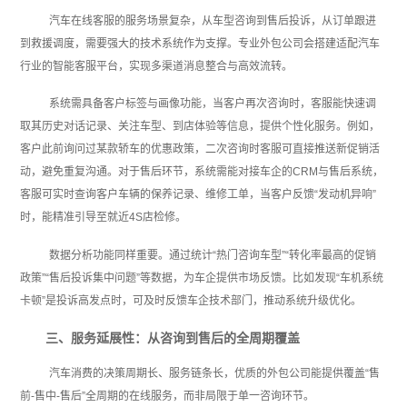
汽车在线客服的服务场景复杂，从车型咨询到售后投诉，从订单跟进
到救援调度，需要强大的技术系统作为支撑。专业外包公司会搭建适配汽车
行业的智能客服平台，实现多渠道消息整合与高效流转。
系统需具备客户标签与画像功能，当客户再次咨询时，客服能快速调
取其历史对话记录、关注车型、到店体验等信息，提供个性化服务。例如，
客户此前询问过某款轿车的优惠政策，二次咨询时客服可直接推送新促销活
动，避免重复沟通。对于售后环节，系统需能对接车企的CRM与售后系统，
客服可实时查询客户车辆的保养记录、维修工单，当客户反馈“发动机异响”
时，能精准引导至就近4S店检修。
数据分析功能同样重要。通过统计“热门咨询车型”“转化率最高的促销
政策”“售后投诉集中问题”等数据，为车企提供市场反馈。比如发现“车机系统
卡顿”是投诉高发点时，可及时反馈车企技术部门，推动系统升级优化。
三、服务延展性：从咨询到售后的全周期覆盖
汽车消费的决策周期长、服务链条长，优质的外包公司能提供覆盖“售
前-售中-售后”全周期的在线服务，而非局限于单一咨询环节。