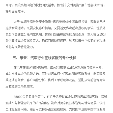
同时，预设高频问题的快捷回复话术，如“新车交付周期”“展车优惠政策”等，
提升回复效率。
对于“车辆故障导致安全隐患”“售后维修纠纷”等敏感投诉，客服需严格
遵循合规话术，既要安抚客户情绪，又要避免做出超出授权的承诺。优质外
包公司会建立分级响应机制，普通问题由在线客服直接处理，重大投诉15分
钟内转接车企专属负责人，确保问题快速闭环，这考验着外包公司的流程标
准化与风险管控能力。
五、维音：汽车行业在线客服的专业伙伴
在汽车在线客服外包领域，维音凭借对行业的深刻理解与技术积累，
成为众多车企的信赖之选。其针对汽车行业打造的智能客服系统，能实现多
渠道消息聚合、客户画像分析、售后工单联动等功能，适配从售前咨询到售
后救援的全场景需求。
35000余名专业坐席中，有近千名经过车企认证的汽车领域客服，精通
燃油车与新能源汽车的产品知识，能应对复杂的技术咨询与销售场景。依托
全球化服务网络，维音可支持多语言在线服务，为跨国车企的中国市场业务