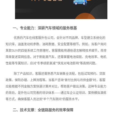
一、专业能力：深耕汽车领域的服务根基
优质的汽车在线客服外包公司，会针对不同品牌、车型建立系统化的
知识库，涵盖发动机参数、油耗数据、安全配置等细节。例如，当客户询问
某款SUV的四驱系统工作原理时，客服需能用通俗语言解释技术细节，而非
简单复述官网信息。对于新能源汽车，还需掌握电池续航、充电效率、电机
性能等专属知识，应对“冬季续航衰减”“快充对电池影响”等高频问题。
除了产品知识，客服还需熟悉汽车销售全流程，包括试驾预约、贷款
政策、保险办理、上牌流程等。当客户咨询“首付比例与月供金额”时，客服
应能根据不同金融方案快速计算并对比，帮助客户做出决策。这种专业能力
的背后，是外包公司完善的培训体系——通过车企认证培训、案例模拟演练
等方式，确保客服人员达到“半个汽车顾问”的服务水平。
二、技术支撑：全链路服务的效率保障