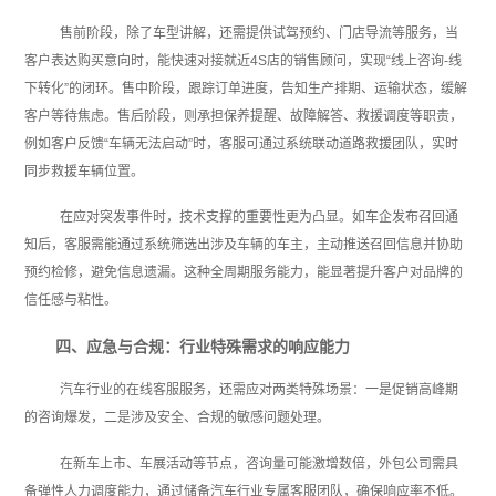
售前阶段，除了车型讲解，还需提供试驾预约、门店导流等服务，当
客户表达购买意向时，能快速对接就近4S店的销售顾问，实现“线上咨询-线
下转化”的闭环。售中阶段，跟踪订单进度，告知生产排期、运输状态，缓解
客户等待焦虑。售后阶段，则承担保养提醒、故障解答、救援调度等职责，
例如客户反馈“车辆无法启动”时，客服可通过系统联动道路救援团队，实时
同步救援车辆位置。
在应对突发事件时，技术支撑的重要性更为凸显。如车企发布召回通
知后，客服需能通过系统筛选出涉及车辆的车主，主动推送召回信息并协助
预约检修，避免信息遗漏。这种全周期服务能力，能显著提升客户对品牌的
信任感与粘性。
四、应急与合规：行业特殊需求的响应能力
汽车行业的在线客服服务，还需应对两类特殊场景：一是促销高峰期
的咨询爆发，二是涉及安全、合规的敏感问题处理。
在新车上市、车展活动等节点，咨询量可能激增数倍，外包公司需具
备弹性人力调度能力，通过储备汽车行业专属客服团队，确保响应率不低。