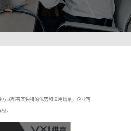
ionWFM
需求，实时获悉遵时率
 NLP
语音识别 ASR
像人一样沟通对话
智能理解语义，快速掌
A
光学字符识别OCR
绪识别，让机器人更懂用户
快捷图像识别，提升输
C
种方式都有其独特的优势和适用场景，企业可
解图像，提升AI互动能力
路径。