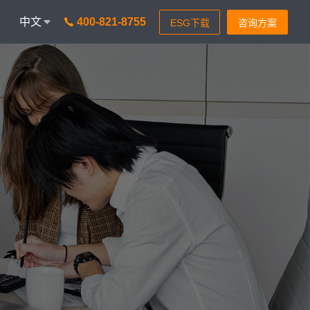
中文
400-821-8755
onAICC
智能通信 VisionIPCC
I功能，革新客户体验
IP软交换模式，通信稳定灵
isionBot
24小时智能问题匹配
isionIDR
转化获客，助力锁定目标客
isionIQA
质检&实时告警，降低客诉率