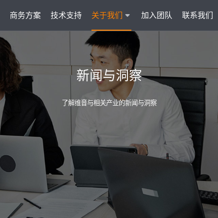
商务方案
技术支持
关于我们
加入团队
联系我们
服务
智能云联络中心 VisionCC
智能客服 Visi
新闻与洞察
统一接入多渠道，坐席接待更省心
集成6种A
了解维音与相关产业的新闻与洞察
AI知识助手
文本机器人V
沉淀金牌话术，搜索即得答案
7*
营销自动化
外呼机器人V
批量营销发送，提升获客转化
高效
户
多模态客服
质检机器人V
智能交互升级，轻松理解声图文
全量
管理