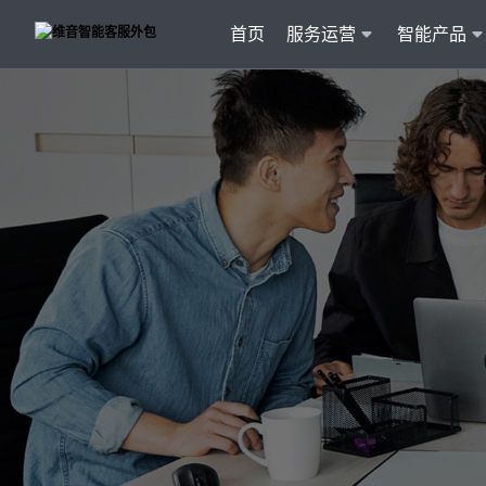
首页
服务运营
智能产品
客户
维音产品矩阵
· 产品融入维音20余行业服务经验
· 专属技术顾问进行1对1服务
· 丰富的定制化开发交付案例
智能