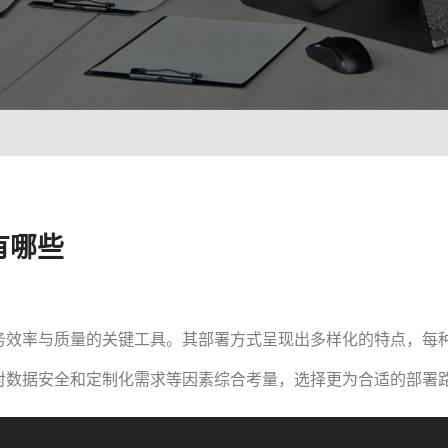
智能培训 VisionTSIM
智能排班 Vis
沉浸式Al陪练，打造金牌客服团队
预测排班
技术
人工智能 VisionAI
集成8种AI技术，快速对接企业系统
生成式AI引擎 VisionGAl
自然语言处理
有哪些
客服领域AI大模型服务平台
让AI
语音合成 TTS
情绪分析 S
即开即用，输入文本立得语音
Al情
声纹识别VPR
图像描述 I
务效率与质量的关键工具。其部署方式呈现出多样化的特点，每
智能身份识别，保障系统安全
深度理
对数据安全和定制化需求等因素综合考量，选择更为合适的部署