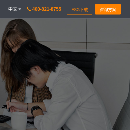
中文
400-821-8755
onAICC
智能通信 VisionIPCC
I功能，革新客户体验
IP软交换模式，通信稳定灵
isionBot
24小时智能问题匹配
isionIDR
转化获客，助力锁定目标客
isionIQA
质检&实时告警，降低客诉率