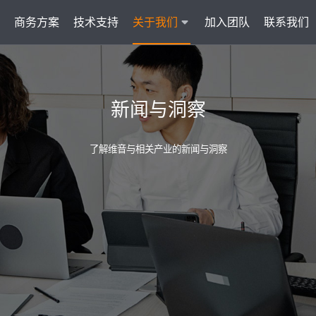
商务方案
技术支持
关于我们
加入团队
联系我们
服务
智能云联络中心 VisionCC
智能客服 Visi
新闻与洞察
统一接入多渠道，坐席接待更省心
集成6种A
了解维音与相关产业的新闻与洞察
AI知识助手
文本机器人V
沉淀金牌话术，搜索即得答案
7*
营销自动化
外呼机器人V
批量营销发送，提升获客转化
高效
户
多模态客服
质检机器人V
智能交互升级，轻松理解声图文
全量
管理