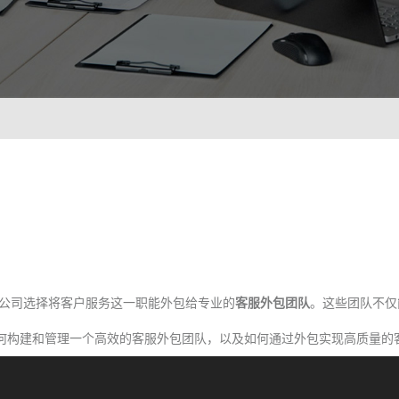
智能培训 VisionTSIM
智能排班 Vis
沉浸式Al陪练，打造金牌客服团队
预测排班
技术
人工智能 VisionAI
集成8种AI技术，快速对接企业系统
生成式AI引擎 VisionGAl
自然语言处理
客服领域AI大模型服务平台
让AI
语音合成 TTS
情绪分析 S
即开即用，输入文本立得语音
Al情
声纹识别VPR
图像描述 I
公司选择将客户服务这一职能外包给专业的
客服外包团队
。这些团队不仅
智能身份识别，保障系统安全
深度理
何构建和管理一个高效的客服外包团队，以及如何通过外包实现高质量的