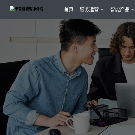
首页
服务运营
智能产品
客户
维音产品矩阵
· 产品融入维音20余行业服务经验
· 专属技术顾问进行1对1服务
· 丰富的定制化开发交付案例
智能