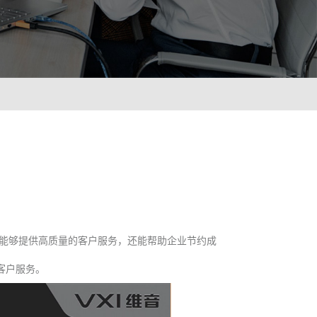
ionWFM
需求，实时获悉遵时率
 NLP
语音识别 ASR
像人一样沟通对话
智能理解语义，快速掌
A
光学字符识别OCR
绪识别，让机器人更懂用户
快捷图像识别，提升输
C
能够提供高质量的客户服务，还能帮助企业节约成
解图像，提升AI互动能力
客户服务。